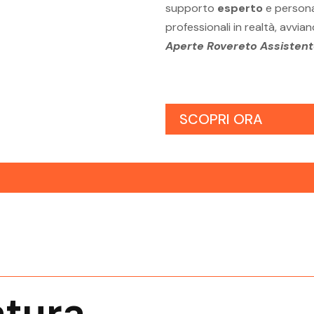
supporto
esperto
e personal
professionali in realtà, avvi
Aperte Rovereto Assistent
SCOPRI ORA
tente
Posizioni Aperte Riva Del Garda
Posi
Assistente Direzione
Assist
do
Posizioni Aperte Trento Assistente
Pos
Direzione
Assist
tura