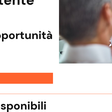
tente
pportunità
isponibili