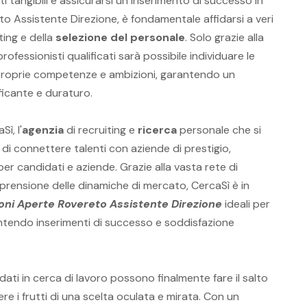
ti tangibili e assicurarsi un inserimento di successo in
o Assistente Direzione, è fondamentale affidarsi a veri
ting e della
selezione del personale
. Solo grazie alla
ofessionisti qualificati sarà possibile individuare le
 proprie competenze e ambizioni, garantendo un
ficante e duraturo.
ì, l'
agenzia
di recruiting e
ricerca
personale che si
 di connettere talenti con aziende di prestigio,
per candidati e aziende. Grazie alla vasta rete di
prensione delle dinamiche di mercato, CercaSì è in
ioni Aperte Rovereto Assistente Direzione
ideali per
ntendo inserimenti di successo e soddisfazione
dati in cerca di lavoro possono finalmente fare il salto
iere i frutti di una scelta oculata e mirata. Con un