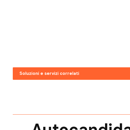
Soluzioni e servizi correlati
Posizioni Aperte Bolzano Assis
Direzione
Posizioni Aperte Mezzolombar
Assistente Direzione
Autocandida