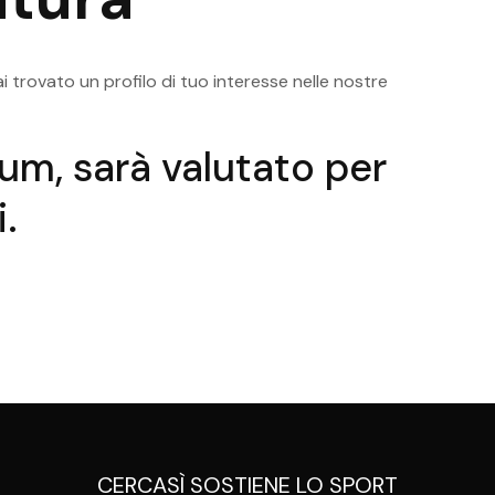
ugana
Posizioni Aperte Val Di Non
Pos
Assistente Direzione
Direzi
i trovato un profilo di tuo interesse nelle nostre
ulum, sarà valutato per
.
CERCASÌ SOSTIENE LO SPORT