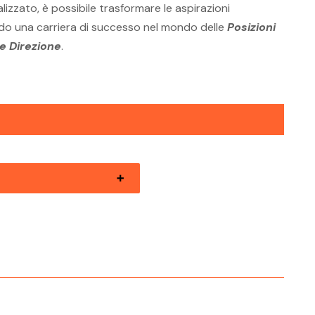
izzato, è possibile trasformare le aspirazioni
ando una carriera di successo nel mondo delle
Posizioni
e Direzione
.
zioni Aperte Valli Giudicarie
ente Direzione
izioni Aperte Valsugana
ente Direzione