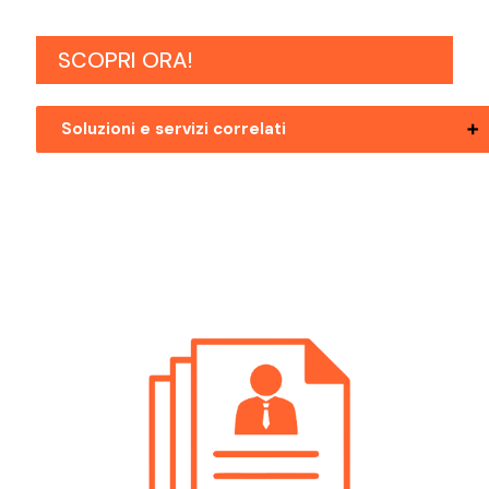
SCOPRI ORA!
Soluzioni e servizi correlati
Posizioni Aperte Bolzano Assistente
Direzione
Posizioni Aperte Mezzolombardo
Assistente Direzione
Posizioni Aperte Pergine Valsugana
Assistente Direzione
Posizioni Aperte Rovereto Assistente
Direzione
Posizioni Aperte Trento Assistente
Direzione
Posizioni Aperte Val Di Non Assistente
Direzione