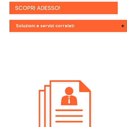
SCOPRI ADESSO!
Soluzioni e servizi correlati
Posizioni Aperte Bolzano Marketing
Posizioni Aperte Mezzolombardo
Marketing
Posizioni Aperte Riva Del Garda
Marketing
Posizioni Aperte Rovereto Marketing
Posizioni Aperte Trento Marketing
Posizioni Aperte Val Di Non Marketing
Posizioni Aperte Valli Giudicarie Marketing
Posizioni Aperte Valsugana Marketing
Posizioni Aperte Verona Marketing