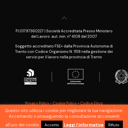
P.I.01797360227 | Società Accreditata Presso Ministero
del Lavoro: aut. min. n° 4108 del 2007
Soggetto accreditato FSE+ dalla Provincia Autonoma di
Trento con Codice Organismo N. 1158 nella gestione dei
servizi per il lavoro nella provincia di Trento
Privacy Policy - Cookie Policy
-
Codice Etico
Questo sito utilizza i cookie per migliorare la tua navigazione.
SEGNALAZIONE WHISTLEBLOWING
Accettando o proseguendo la consultazione acconsenti
all'uso dei cookie.
Leggi l'informativa
Accetto
Rifiuto