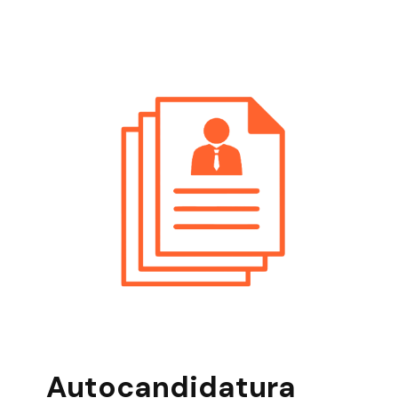
Marketing
Posizioni Aperte Pergine Valsugana
Marketing
Posizioni Aperte Riva Del Garda
Marketing
Posizioni Aperte Rovereto Marketing
Posizioni Aperte Trento Marketing
Posizioni Aperte Val Di Non Marketing
Posizioni Aperte Valli Giudicarie Marketing
Posizioni Aperte Valsugana Marketing
Posizioni Aperte Verona Marketing
Autocandidatura