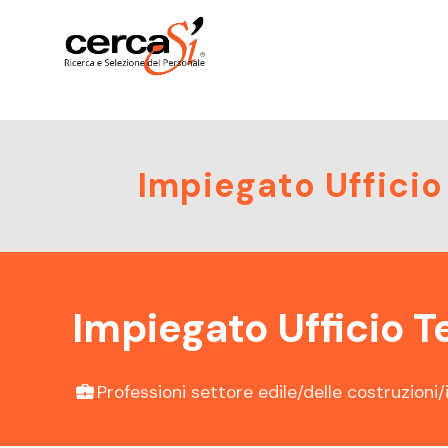
Impiegato Ufficio
Impiegato Ufficio T
Professioni settore edile/delle costruzioni