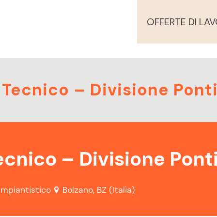
OFFERTE DI LA
 Tecnico – Divisione Pont
ecnico – Divisione Pont
/impiantistico
Bolzano, BZ (Italia)