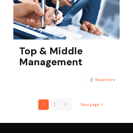
Top & Middle
Management
Read more
1
2
3
Next page