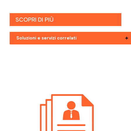
SCOPRI DI PIÙ
Soluzioni e servizi correlati
Ricerca Personale Bolzano Front Office
Ricerca Personale Mezzolombardo Front
Office
Ricerca Personale Pergine Valsugana
Front Office
Ricerca Personale Riva Del Garda Front
Office
Ricerca Personale Rovereto Front Office
Ricerca Personale Trento Front Office
Ricerca Personale Val Di Non Front