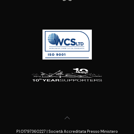
P.I.01797360227 | Società Accreditata Presso Ministero