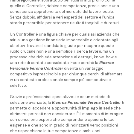
l'
impiego
ideale, soprattutto per ruoli di alto profilo come
quello di Controller, richiede competenza, precisione e una
conoscenza approfondita del mercato del lavoro locale.
Senza dubbio, affidarsi a veri esperti del settore è l'unica
strada percorribile per ottenere risultati tangibili e duraturi.
Un Controller è una figura chiave per qualsiasi azienda che
miri a una gestione finanziaria impeccabile e orientata agli
obiettivi. Trovare il candidato giusto per ricoprire questo
ruolo cruciale non è una semplice
ricerca lavoro
, ma un
processo che richiede attenzione ai dettagli, know-how e
una rete di contatti consolidata. Ecco perché la
Ricerca
Personale Verona Controller
diventa un vantaggio
competitivo imprescindibile per chiunque cerchi di affermarsi
in un contesto professionale sempre più competitivo e
selettivo.
Grazie a professionisti specializzati e ad un metodo di
selezione avanzato, la
Ricerca Personale Verona Controller
ti
permette di accedere a opportunità di
impiego
in sede
che
altrimenti potresti non considerare. È il momento di interagire
con consulenti esperti che comprendono appieno le tue
esigenze e che sono in grado di indirizzarti verso posizioni
che rispecchiano le tue competenze e ambizioni.