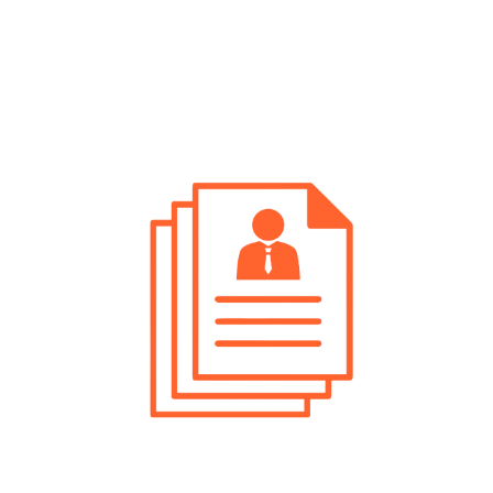
Ricerca Personale Bolzano Controller
Ricerca Personale Mezzolombardo
Controller
Ricerca Personale Pergine Valsugana
Controller
Ricerca Personale Riva Del Garda
Controller
Ricerca Personale Rovereto Controller
Ricerca Personale Trento Controller
Ricerca Personale Val Di Non Controller
Ricerca Personale Valli Giudicarie
Controller
Ricerca Personale Valsugana Controller