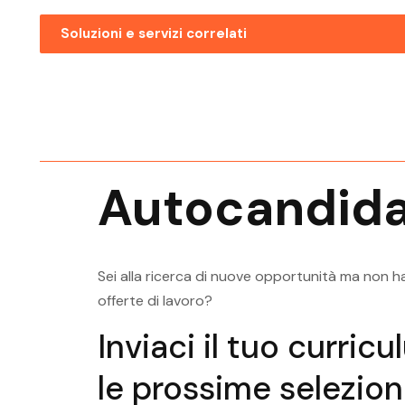
Soluzioni e servizi correlati
Ricerca Personale Bolzano
Ingegnere Meccanico
Ricerca Personale Mezzolomb
Ingegnere Meccanico
Autocandida
Ricerca Personale Pergine Val
Ingegnere Meccanico
Sei alla ricerca di nuove opportunità ma non ha
offerte di lavoro?
Inviaci il tuo curric
le prossime selezioni