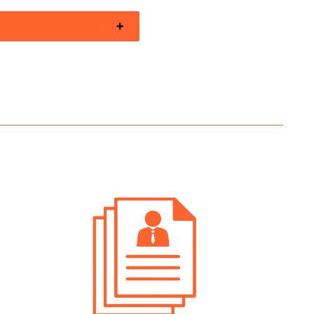
erca Personale Val Di Non
nere Meccanico
rca Personale Valli Giudicarie
nere Meccanico
erca Personale Verona Ingegnere
nico