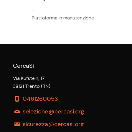
-
Piattaforma in manutenzione
CercaSì
Via Kufstein, 17
38121 Trento (TN)
0461260053
selezione@cercasi.org
sicurezza@cercasi.org