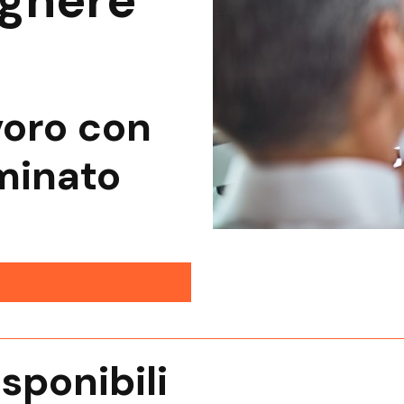
egnere
voro con
minato
isponibili