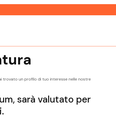
Ricerca Personale Riva Del Garda
Ric
Ingegnere Meccanico
Ingeg
ardo
Ricerca Personale Rovereto
Rice
Ingegnere Meccanico
Ingeg
tura
sugana
Ricerca Personale Trento Ingegnere
Ric
Meccanico
Mecca
i trovato un profilo di tuo interesse nelle nostre
ulum, sarà valutato per
.