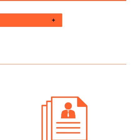
erca Personale Val Di Non
nere Gestionale
rca Personale Valli Giudicarie
nere Gestionale
erca Personale Verona Ingegnere
onale