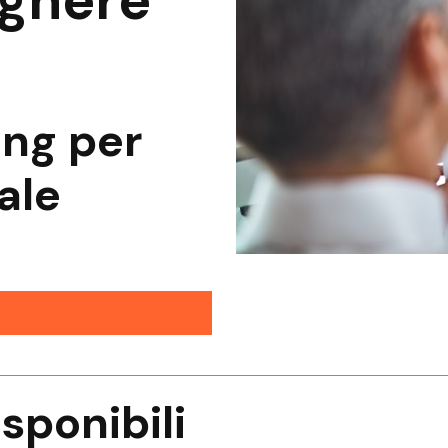
egnere
ing per
ale
isponibili