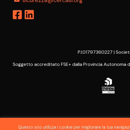
sicurezza@cercasi.org
P.I.01797360227 | Societ
Soggetto accreditato FSE+ dalla Provincia Autonoma di T
Questo sito utilizza i cookie per migliorare la tua navi