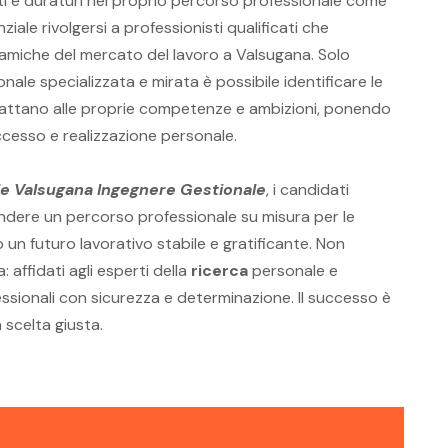
ti e duraturi nel proprio percorso professionale come
iale rivolgersi a professionisti qualificati che
miche del mercato del lavoro a Valsugana. Solo
nale specializzata e mirata è possibile identificare le
dattano alle proprie competenze e ambizioni, ponendo
uccesso e realizzazione personale.
e Valsugana Ingegnere Gestionale
, i candidati
dere un percorso professionale su misura per le
un futuro lavorativo stabile e gratificante. Non
: affidati agli esperti della
ricerca
personale e
fessionali con sicurezza e determinazione. Il successo è
a scelta giusta.