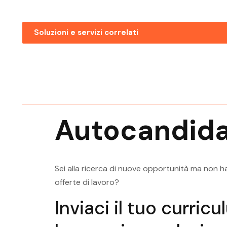
Soluzioni e servizi correlati
Ricerca Personale Bolzano
Ingegnere Gestionale
Ricerca Personale Mezzolomb
Ingegnere Gestionale
Autocandida
Ricerca Personale Pergine Val
Ingegnere Gestionale
Sei alla ricerca di nuove opportunità ma non ha
offerte di lavoro?
Inviaci il tuo curric