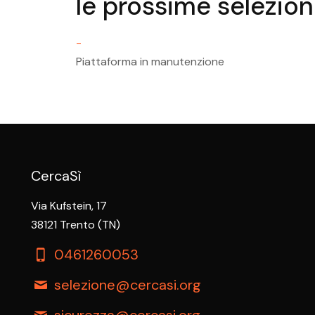
le prossime selezioni
-
Piattaforma in manutenzione
CercaSì
Via Kufstein, 17
38121 Trento (TN)
0461260053
selezione@cercasi.org