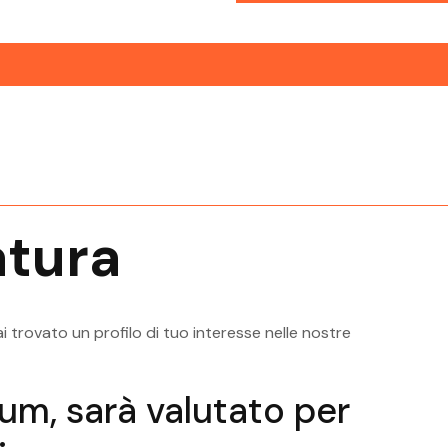
Ricerca Personale Riva Del Garda
Ric
Ingegnere Gestionale
Ingeg
ardo
Ricerca Personale Rovereto
Rice
Ingegnere Gestionale
Ingeg
tura
sugana
Ricerca Personale Trento Ingegnere
Ric
Gestionale
Gesti
i trovato un profilo di tuo interesse nelle nostre
ulum, sarà valutato per