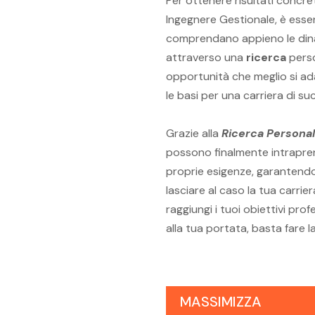
Per ottenere risultati concre
Ingegnere Gestionale, è essenz
comprendano appieno le dina
attraverso una
ricerca
perso
opportunità che meglio si a
le basi per una carriera di s
Grazie alla
Ricerca Personal
possono finalmente intrapren
proprie esigenze, garantendo 
lasciare al caso la tua carriera
raggiungi i tuoi obiettivi pro
alla tua portata, basta fare l
MASSIMIZZA