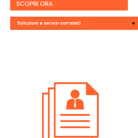
SCOPRI ORA
Soluzioni e servizi correlati
Ricerca Personale Bolzano Ingegnere
Civile
Ricerca Personale Mezzolombardo
Ingegnere Civile
Ricerca Personale Pergine Valsugana
Ingegnere Civile
Ricerca Personale Riva Del Garda
Ingegnere Civile
Ricerca Personale Rovereto Ingegnere
Civile
Ricerca Personale Trento Ingegnere
Civile
Ricerca Personale Val Di Non Ingegnere