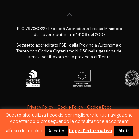
P.I.01797360227 | Società Accreditata Presso Ministero
del Lavoro: aut. min. n° 4108 del 2007
Soggetto accreditato FSE+ dalla Provincia Autonoma di
Trento con Codice Organismo N. 1158 nella gestione dei
servizi per il lavoro nella provincia di Trento
Privacy Policy - Cookie Policy
-
Codice Etico
Questo sito utilizza i cookie per migliorare la tua navigazione.
SEGNALAZIONE WHISTLEBLOWING
Accettando o proseguendo la consultazione acconsenti
all'uso dei cookie.
Leggi l'informativa
Accetto
Rifiuto