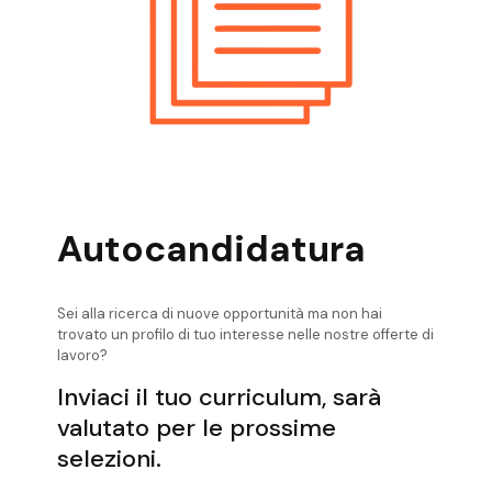
Ricerca Personale Trento Export
Manager
Ricerca Personale Val Di Non Export
Manager
Ricerca Personale Valsugana Export
Manager
Ricerca Personale Verona Export
Manager
Autocandidatura
Sei alla ricerca di nuove opportunità ma non hai
trovato un profilo di tuo interesse nelle nostre offerte di
lavoro?
Inviaci il tuo curriculum, sarà
valutato per le prossime
selezioni.