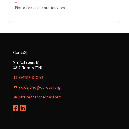
-
Piattaforma in manutenzione
CercaSì
Via Kufstein, 17
38121 Trento (TN)
0461260053
selezione@cercasi.org
sicurezza@cercasi.org