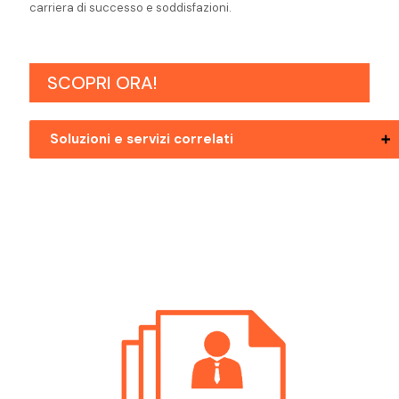
carriera di successo e soddisfazioni.
SCOPRI ORA!
Soluzioni e servizi correlati
Ricerca Personale Bolzano Export
Manager
Ricerca Personale Mezzolombardo
Export Manager
Ricerca Personale Pergine Valsugana
Export Manager
Ricerca Personale Riva Del Garda Export
Manager
Ricerca Personale Rovereto Export
Manager