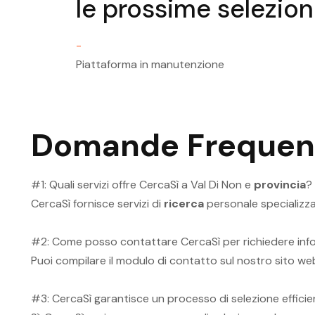
le prossime selezioni
Ricerca Personale Val Di Non
Controller
-
Ricerca Personale Val Di Non
Piattaforma in manutenzione
Customer Care
Ricerca Personale Val Di Non
Direttore
Domande Frequen
Ricerca Personale Val Di Non
Direttore Finanziario
#1: Quali servizi offre CercaSì a Val Di Non e
provincia
?
Ricerca Personale Val Di Non 
CercaSì fornisce servizi di
ricerca
personale specializza
Manager
#2: Come posso contattare CercaSì per richiedere inform
Puoi compilare il modulo di contatto sul nostro sito we
#3: CercaSì garantisce un processo di selezione effici