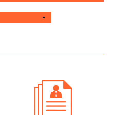
erca Personale Val Di Non
entore
erca Personale Val Di Non
ting
erca Personale Val Di Non
rammatore
erca Personale Val Di Non
nsabile Amministrativo
erca Personale Val Di Non
nsabile Tecnico