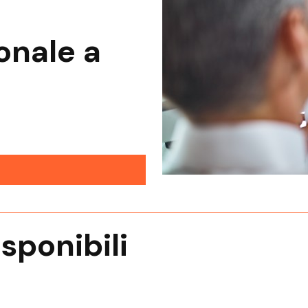
onale
a
isponibili