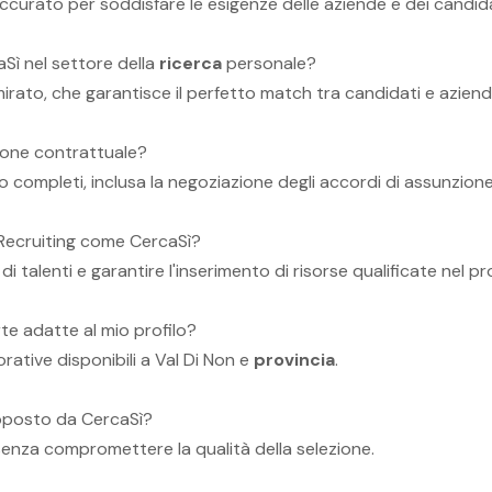
ccurato per soddisfare le esigenze delle aziende e dei candida
aSì nel settore della
ricerca
personale?
mirato, che garantisce il perfetto match tra candidati e aziend
ione contrattuale?
completi, inclusa la negoziazione degli accordi di assunzione
Recruiting come CercaSì?
i talenti e garantire l'inserimento di risorse qualificate nel p
te adatte al mio profilo?
orative disponibili a Val Di Non e
provincia
.
roposto da CercaSì?
 senza compromettere la qualità della selezione.