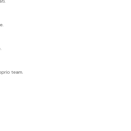
ti.
e.
.
roprio team.