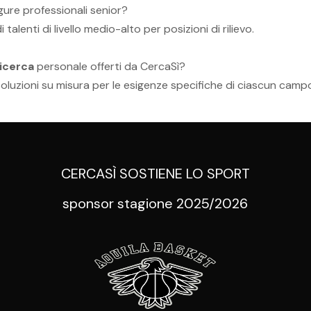
gure professionali senior?
lenti di livello medio-alto per posizioni di rilievo.
ricerca
personale offerti da CercaSì?
 soluzioni su misura per le esigenze specifiche di ciascun camp
CERCASÌ SOSTIENE LO SPORT
sponsor stagione 2025/2026