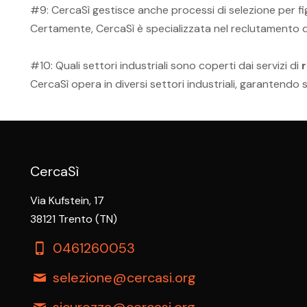
#9: CercaSì gestisce anche processi di selezione per fi
Certamente, CercaSì è specializzata nel reclutamento di ta
#10: Quali settori industriali sono coperti dai servizi di
CercaSì opera in diversi settori industriali, garantendo
CercaSì
Via Kufstein, 17
38121 Trento (TN)
0461260053
selezione@cercasi.org