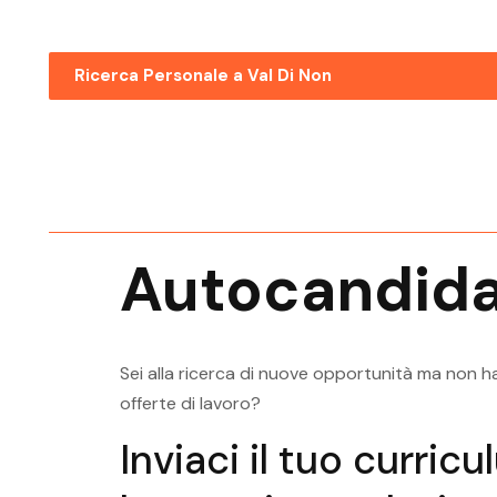
Ricerca Personale a Val Di Non
Ricerca Personale Val Di Non
Addetto Paghe
Ricerca Personale Val Di Non
Assistente Direzione
Autocandida
Ricerca Personale Val Di Non
Categorie Protette
Ricerca Personale Val Di Non
Sei alla ricerca di nuove opportunità ma non ha
Commerciale
offerte di lavoro?
Ricerca Personale Val Di Non
Inviaci il tuo curric
Contabile