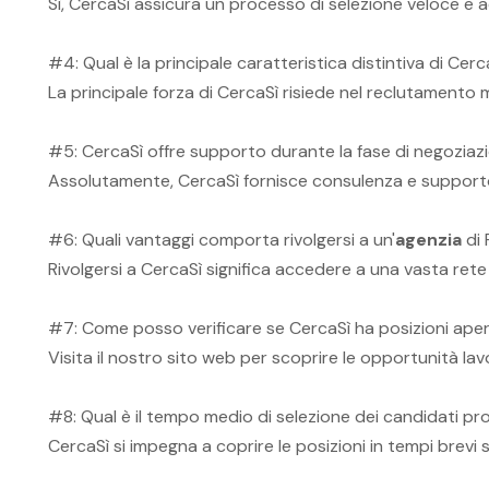
Sì, CercaSì assicura un processo di selezione veloce e a
#4: Qual è la principale caratteristica distintiva di Cerc
La principale forza di CercaSì risiede nel reclutamento 
#5: CercaSì offre supporto durante la fase di negoziaz
Assolutamente, CercaSì fornisce consulenza e supporto 
#6: Quali vantaggi comporta rivolgersi a un'
agenzia
di 
Rivolgersi a CercaSì significa accedere a una vasta rete d
#7: Come posso verificare se CercaSì ha posizioni aper
Visita il nostro sito web per scoprire le opportunità lav
#8: Qual è il tempo medio di selezione dei candidati p
CercaSì si impegna a coprire le posizioni in tempi brevi