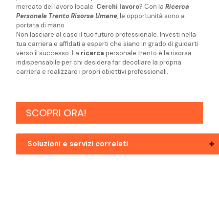
mercato del lavoro locale.
Cerchi lavoro
? Con la
Ricerca
Personale Trento Risorse Umane
, le opportunità sono a
portata di mano.
Non lasciare al caso il tuo futuro professionale. Investi nella
tua carriera e affidati a esperti che siano in grado di guidarti
verso il successo. La
ricerca
personale trento è la risorsa
indispensabile per chi desidera far decollare la propria
carriera e realizzare i propri obiettivi professionali.
SCOPRI ORA!
Soluzioni e servizi correlati
Ricerca Personale Bolzano Risorse
Umane
Ricerca Personale Mezzolombardo
Risorse Umane