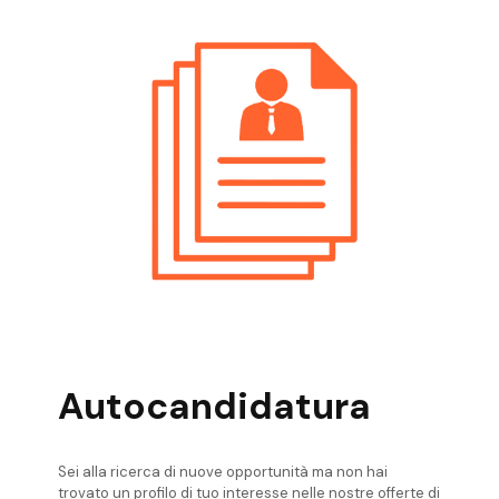
Ricerca Personale Pergine Valsugana
Risorse Umane
Ricerca Personale Riva Del Garda Risorse
Umane
Ricerca Personale Rovereto Risorse
Umane
Ricerca Personale Val Di Non Risorse
Umane
Ricerca Personale Valli Giudicarie Risorse
Umane
Ricerca Personale Valsugana Risorse
Umane
Ricerca Personale Verona Risorse Umane
Autocandidatura
Sei alla ricerca di nuove opportunità ma non hai
trovato un profilo di tuo interesse nelle nostre offerte di