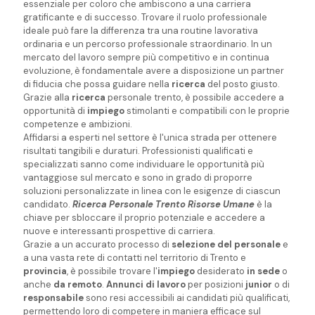
essenziale per coloro che ambiscono a una carriera
gratificante e di successo. Trovare il ruolo professionale
ideale può fare la differenza tra una routine lavorativa
ordinaria e un percorso professionale straordinario. In un
mercato del lavoro sempre più competitivo e in continua
evoluzione, è fondamentale avere a disposizione un partner
di fiducia che possa guidare nella
ricerca
del posto giusto.
Grazie alla
ricerca
personale trento, è possibile accedere a
opportunità di
impiego
stimolanti e compatibili con le proprie
competenze e ambizioni.
Affidarsi a esperti nel settore è l'unica strada per ottenere
risultati tangibili e duraturi. Professionisti qualificati e
specializzati sanno come individuare le opportunità più
vantaggiose sul mercato e sono in grado di proporre
soluzioni personalizzate in linea con le esigenze di ciascun
candidato.
Ricerca Personale Trento Risorse Umane
è la
chiave per sbloccare il proprio potenziale e accedere a
nuove e interessanti prospettive di carriera.
Grazie a un accurato processo di
selezione del personale
e
a una vasta rete di contatti nel territorio di Trento e
provincia
, è possibile trovare l'
impiego
desiderato
in sede
o
anche
da remoto
.
Annunci di lavoro
per posizioni
junior
o di
responsabile
sono resi accessibili ai candidati più qualificati,
permettendo loro di competere in maniera efficace sul