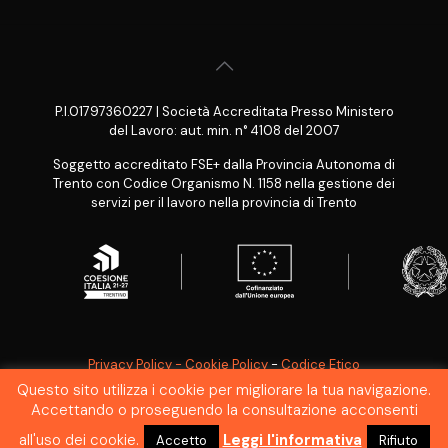
P.I.01797360227 | Società Accreditata Presso Ministero
del Lavoro: aut. min. n° 4108 del 2007
Soggetto accreditato FSE+ dalla Provincia Autonoma di
Trento con Codice Organismo N. 1158 nella gestione dei
servizi per il lavoro nella provincia di Trento
Privacy Policy - Cookie Policy
-
Codice Etico
Questo sito utilizza i cookie per migliorare la tua navigazione.
SEGNALAZIONE WHISTLEBLOWING
Accettando o proseguendo la consultazione acconsenti
all'uso dei cookie.
Leggi l'informativa
Accetto
Rifiuto