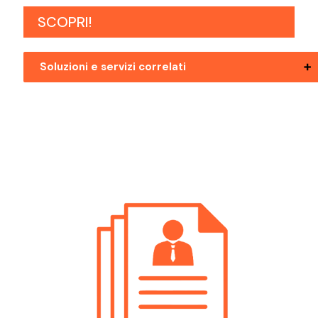
SCOPRI!
Soluzioni e servizi correlati
Ricerca Personale Bolzano Impiegato
Amministrativo
Ricerca Personale Mezzolombardo
Impiegato Amministrativo
Ricerca Personale Pergine Valsugana
Impiegato Amministrativo
Ricerca Personale Riva Del Garda
Impiegato Amministrativo
Ricerca Personale Rovereto Impiegato
Amministrativo
Ricerca Personale Val Di Non Impiegato
Amministrativo