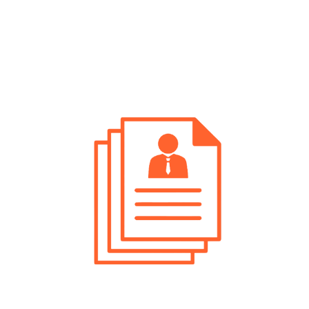
Ricerca Personale Bolzano Impiegato
Logistico
Ricerca Personale Mezzolombardo
Impiegato Logistico
Ricerca Personale Pergine Valsugana
Impiegato Logistico
Ricerca Personale Rovereto Impiegato
Logistico
Ricerca Personale Trento Impiegato
Logistico
Ricerca Personale Val Di Non Impiegato
Logistico
Ricerca Personale Valli Giudicarie
Impiegato Logistico
Ricerca Personale Valsugana Impiegato
Logistico
Ricerca Personale Verona Impiegato