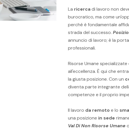
La
ricerca
di lavoro non dev
burocratico, ma come un'oppo
perché è fondamentale affida
strada del successo.
Posizi
annuncio di lavoro; è la port
professionali.
Risorse Umane specializzate e 
all'eccellenza. È qui che entr
la giusta posizione. Con un
c
diventa parte integrante dell
competenze e il proprio impeg
Il lavoro
da remoto
e lo
sma
una posizione
in sede
rimane
Val Di Non Risorse Umane
o