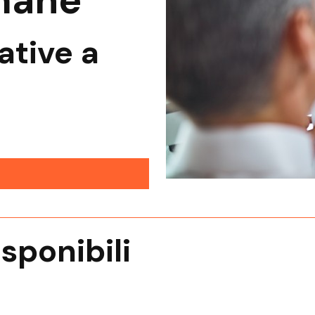
mane
ative a
isponibili