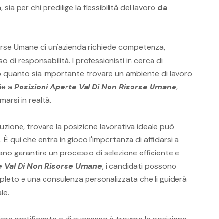
 sia per chi predilige la flessibilità del lavoro
da
sorse Umane di un'azienda richiede competenza,
 di responsabilità. I professionisti in cerca di
 quanto sia importante trovare un ambiente di lavoro
ie a
Posizioni Aperte Val Di Non Risorse Umane
,
arsi in realtà.
zione, trovare la posizione lavorativa ideale può
È qui che entra in gioco l'importanza di affidarsi a
ano garantire un processo di selezione efficiente e
e Val Di Non Risorse Umane
, i candidati possono
leto e una consulenza personalizzata che li guiderà
le.
iera gratificante e di successo è trovare la posizione