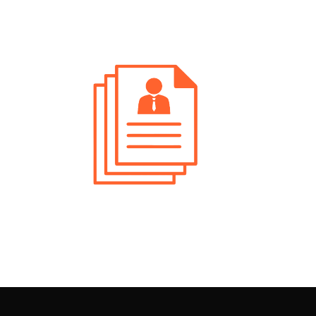
e
zioni Aperte Verona Risorse
e