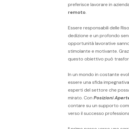
preferisce lavorare in azienda,
remoto
.
Essere responsabili delle Ri
dedizione e un profondo senso
opportunità lavorative sanno
stimolante e motivante. Graz
questo obiettivo può trasform
In un mondo in costante evolu
essere una sfida impegnativa. 
esperti del settore che poss
mirato. Con
Posizioni Apert
contare su un supporto comp
verso il successo professiona
Il primo passo verso una carr