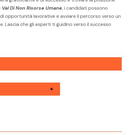
e Val Di Non Risorse Umane
, i candidati possono
 opportunità lavorative e avviare il percorso verso un
. Lascia che gli esperti ti guidino verso il successo
zioni Aperte Valli Giudicarie
se Umane
zioni Aperte Valsugana Risorse