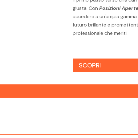
giusta. Con
Posizioni Apert
accedere a un'ampia gamma di
futuro brillante e promettente
professionale che meriti.
SCOPRI
se
Posizioni Aperte Riva Del Garda
Posi
Risorse Umane
Risor
do
Posizioni Aperte Rovereto Risorse
Posi