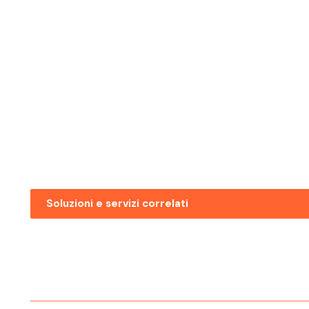
Soluzioni e servizi correlati
Posizioni Aperte Bolzano Risor
Umane
Posizioni Aperte Mezzolombar