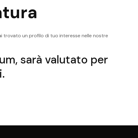
Umane
Uman
tura
ugana
Posizioni Aperte Trento Risorse
Posi
Umane
Uman
i trovato un profilo di tuo interesse nelle nostre
ulum, sarà valutato per
.