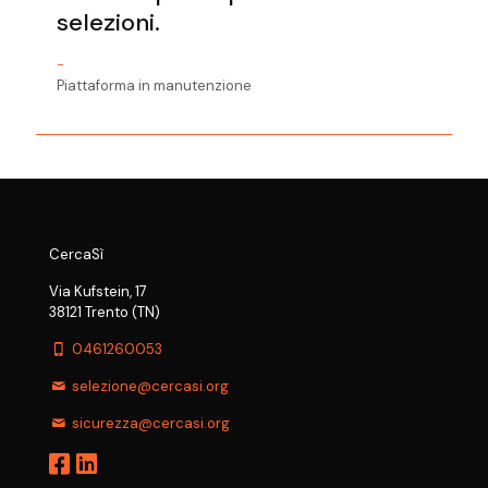
selezioni.
-
Piattaforma in manutenzione
CercaSì
Via Kufstein, 17
38121 Trento (TN)
0461260053
selezione@cercasi.org
sicurezza@cercasi.org