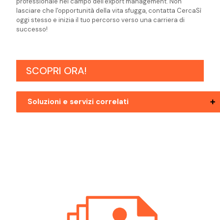
professionale nel campo dell'export management. Non
lasciare che l'opportunità della vita sfugga, contatta CercaSì
oggi stesso e inizia il tuo percorso verso una carriera di
successo!
SCOPRI ORA!
Soluzioni e servizi correlati
Posizioni Aperte Bolzano Export Manager
Posizioni Aperte Mezzolombardo Export
Manager
Posizioni Aperte Pergine Valsugana
Export Manager
Posizioni Aperte Riva Del Garda Export
Manager