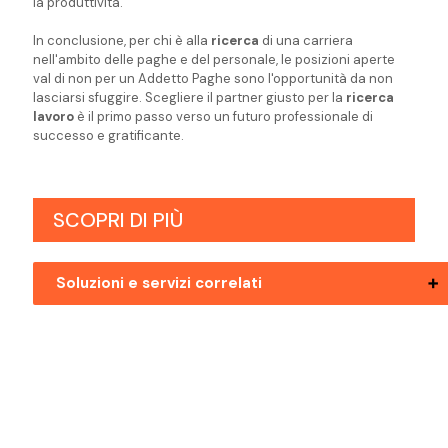
la produttività.
In conclusione, per chi è alla
ricerca
di una carriera
nell'ambito delle paghe e del personale, le posizioni aperte
val di non per un Addetto Paghe sono l'opportunità da non
lasciarsi sfuggire. Scegliere il partner giusto per la
ricerca
lavoro
è il primo passo verso un futuro professionale di
successo e gratificante.
SCOPRI DI PIÙ
Soluzioni e servizi correlati
Posizioni Aperte Bolzano Addetto Paghe
Posizioni Aperte Mezzolombardo Addetto
Paghe
Posizioni Aperte Pergine Valsugana
Addetto Paghe