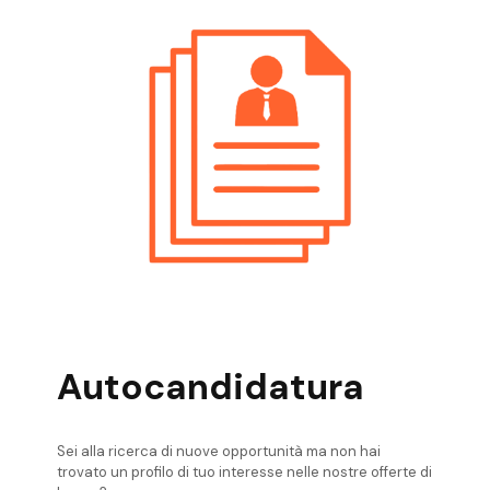
Posizioni Aperte Riva Del Garda Addetto
Paghe
Posizioni Aperte Rovereto Addetto Paghe
Posizioni Aperte Trento Addetto Paghe
Posizioni Aperte Valli Giudicarie Addetto
Paghe
Posizioni Aperte Valsugana Addetto
Paghe
Posizioni Aperte Verona Addetto Paghe
Autocandidatura
Sei alla ricerca di nuove opportunità ma non hai
trovato un profilo di tuo interesse nelle nostre offerte di