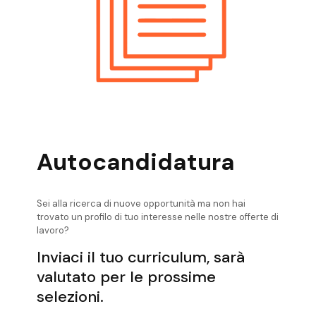
Posizioni Aperte Val Di Non Ingegnere
Elettronico
Posizioni Aperte Valli Giudicarie
Ingegnere Elettronico
Posizioni Aperte Valsugana Ingegnere
Elettronico
Posizioni Aperte Verona Ingegnere
Elettronico
Autocandidatura
Sei alla ricerca di nuove opportunità ma non hai
trovato un profilo di tuo interesse nelle nostre offerte di
lavoro?
Inviaci il tuo curriculum, sarà
valutato per le prossime
selezioni.