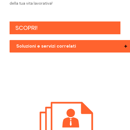
della tua vita lavorativa!
SCOPRI!
Soluzioni e servizi correlati
Posizioni Aperte Bolzano Ingegnere
Elettronico
Posizioni Aperte Mezzolombardo
Ingegnere Elettronico
Posizioni Aperte Pergine Valsugana
Ingegnere Elettronico
Posizioni Aperte Riva Del Garda
Ingegnere Elettronico
Posizioni Aperte Trento Ingegnere
Elettronico