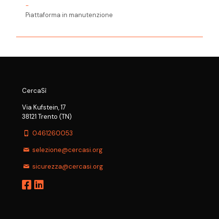
-
Piattaforma in manutenzione
CercaSì
Via Kufstein, 17
38121 Trento (TN)
0461260053
selezione@cercasi.org
sicurezza@cercasi.org