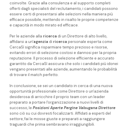
coinvolte. Grazie alla consulenza e al supporto completi
offerti dagli specialisti del reclutamento, i candidati possono
essere certi di presentarsi alle selezioni nella maniera più
efficace possibile, mettendo in risalto le proprie competenze
e capacità in modo mirato ed efficace.
Per le aziende alla
ricerca
di un Direttore di alto livello,
affidarsi a un'
agenzia
di
ricerca
personale esperta come
CercaSì significa risparmiare tempo prezioso e risorse,
evitando errori di selezione costosi e dannosi per la propria
reputazione. Il processo di selezione efficiente e accurato
garantito da CercaSì assicura che solo i candidati più idonei
vengano presentati alle aziende, aumentando le probabilità
di trovare il match perfetto.
In conclusione, se sei un candidato in cerca di una nuova
opportunità professionale come Direttore o un'azienda
desiderosa di arricchire il proprio team con un leader
preparato a portare l'organizzazione a nuovi livelli di
successo, le
Posizioni Aperte Pergine Valsugana Direttore
sono ciò su cui dovresti focalizzarti. Affidati a esperti del
settore, fai le mosse giuste e preparati a raggiungere
traguardi che prima sembravano irraggiungibili.