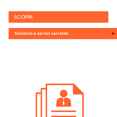
SCOPRI
Soluzioni e servizi correlati
Posizioni Aperte Bolzano Direttore
Posizioni Aperte Mezzolombardo
Direttore
Posizioni Aperte Riva Del Garda Direttore
Posizioni Aperte Rovereto Direttore
Posizioni Aperte Trento Direttore
Posizioni Aperte Val Di Non Direttore
Posizioni Aperte Valli Giudicarie Direttore
Posizioni Aperte Valsugana Direttore
Posizioni Aperte Verona Direttore