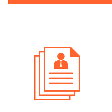
Posizioni Aperte Bolzano Contabile
Posizioni Aperte Mezzolombardo
Contabile
Posizioni Aperte Riva Del Garda Contabile
Posizioni Aperte Rovereto Contabile
Posizioni Aperte Trento Contabile
Posizioni Aperte Val Di Non Contabile
Posizioni Aperte Valli Giudicarie Contabile
Posizioni Aperte Valsugana Contabile
Posizioni Aperte Verona Contabile