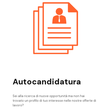
Ingegnere Elettronico
Offerte Di Lavoro Pergine Valsugana
Ingegnere Elettronico
Offerte Di Lavoro Riva Del Garda
Ingegnere Elettronico
Offerte Di Lavoro Rovereto Ingegnere
Elettronico
Offerte Di Lavoro Trento Ingegnere
Elettronico
Offerte Di Lavoro Valli Giudicarie
Ingegnere Elettronico
Offerte Di Lavoro Verona Ingegnere
Elettronico
Autocandidatura
Sei alla ricerca di nuove opportunità ma non hai
trovato un profilo di tuo interesse nelle nostre offerte di
lavoro?