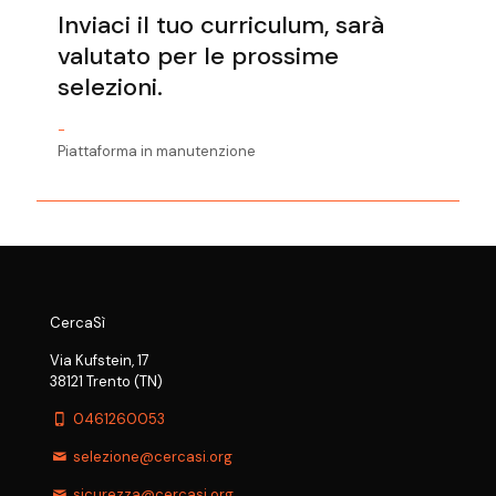
Inviaci il tuo curriculum, sarà
valutato per le prossime
selezioni.
-
Piattaforma in manutenzione
CercaSì
Via Kufstein, 17
38121 Trento (TN)
0461260053
selezione@cercasi.org
sicurezza@cercasi.org