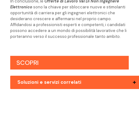
In conclusione, le
Offerte di Lavoro Val Di Non Ingegnere
Elettronico
sono la chiave per sbloccare nuove e stimolanti
opportunità di carriera per gli ingegneri elettronici che
desiderano crescere e affermarsi nel proprio campo.
Affidandosi a professionisti esperti e competenti, i candidati
possono accedere a un mondo di possibilità lavorative che li
porteranno verso il successo professionale tanto ambito.
SCOPRI
Soluzioni e servizi correlati
Offerta Di Lavoro Valsugana Ingegnere
Elettronico
Offerte Di Lavoro Bolzano Ingegnere
Elettronico
Offerte Di Lavoro Mezzolombardo