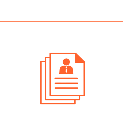
rte Di Lavoro Val Di Non
orie Protette
rte Di Lavoro Valli Giudicarie
orie Protette
erte Di Lavoro Verona Categorie
tte