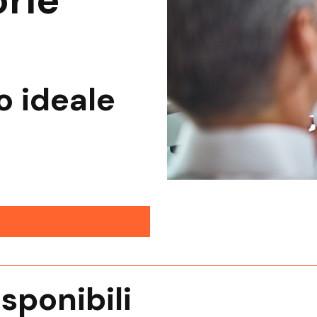
rie
o
ideale
isponibili