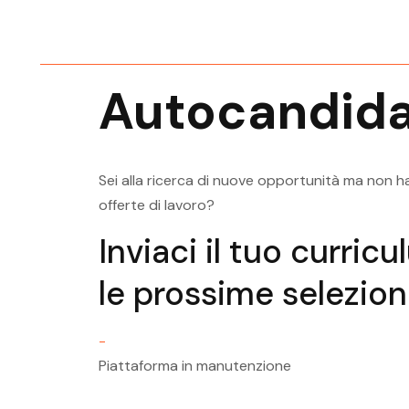
Offerta Di Lavoro Valsugana
Categorie Protette
Offerte Di Lavoro Mezzolomb
Categorie Protette
Autocandida
Offerte Di Lavoro Pergine Val
Categorie Protette
Sei alla ricerca di nuove opportunità ma non ha
offerte di lavoro?
Inviaci il tuo curric
le prossime selezioni
-
Piattaforma in manutenzione