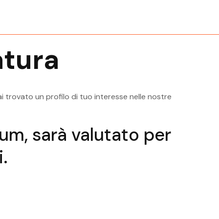
Offerte Di Lavoro Riva Del Garda
Offe
Categorie Protette
Categ
ardo
Offerte Di Lavoro Rovereto
Offe
Categorie Protette
Categ
tura
sugana
Offerte Di Lavoro Trento Categorie
Off
Protette
Prote
i trovato un profilo di tuo interesse nelle nostre
ulum, sarà valutato per
.