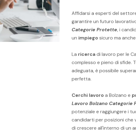
Affidarsi a esperti del settor
garantire un futuro lavorativ
Categorie Protette
, i cand
un
impiego
sicuro ma anche 
La
ricerca
di lavoro per le C
complesso e pieno di sfide. T
adeguata, è possibile supera
perfetta.
Cerchi lavoro
a Bolzano e
p
Lavoro Bolzano Categorie 
potenziale e raggiungere i tuo
candidarti per posizioni che v
di crescere all'interno di un 