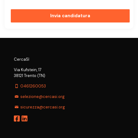
Invia candidatura
CercaSì
Via Kufstein, 17
38121 Trento (TN)
0461260053
selezione@cercasi.org
sicurezza@cercasi.org