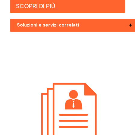
SCOPRI DI PIÙ
Soluzioni e servizi correlati
Offerte Di Lavoro Bolzano Informatico
Offerte Di Lavoro Mezzolombardo
Informatico
Offerte Di Lavoro Pergine Valsugana
Informatico
Offerte Di Lavoro Riva Del Garda
Informatico
Offerte Di Lavoro Rovereto Informatico
Offerte Di Lavoro Trento Informatico
Offerte Di Lavoro Val Di Non Informatico
Offerte Di Lavoro Valli Giudicarie
Informatico