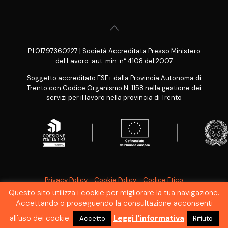
P.I.01797360227 | Società Accreditata Presso Ministero
del Lavoro: aut. min. n° 4108 del 2007
Soggetto accreditato FSE+ dalla Provincia Autonoma di
Trento con Codice Organismo N. 1158 nella gestione dei
servizi per il lavoro nella provincia di Trento
Privacy Policy - Cookie Policy
-
Codice Etico
Questo sito utilizza i cookie per migliorare la tua navigazione.
SEGNALAZIONE WHISTLEBLOWING
Accettando o proseguendo la consultazione acconsenti
all'uso dei cookie.
Leggi l'informativa
Accetto
Rifiuto