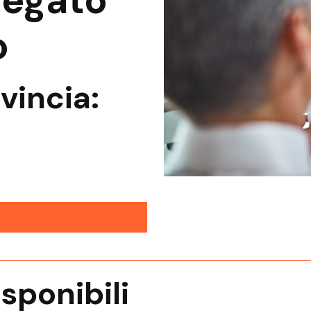
iegato
o
vincia
:
isponibili