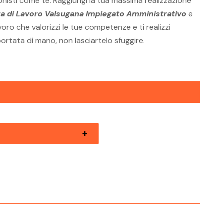
onisti come te. Raggiungi la tua massima realizzazione
ta di Lavoro Valsugana Impiegato Amministrativo
e
voro che valorizzi le tue competenze e ti realizzi
ortata di mano, non lasciartelo sfuggire.
rte Di Lavoro Val Di Non
gato Amministrativo
rte Di Lavoro Valli Giudicarie
gato Amministrativo