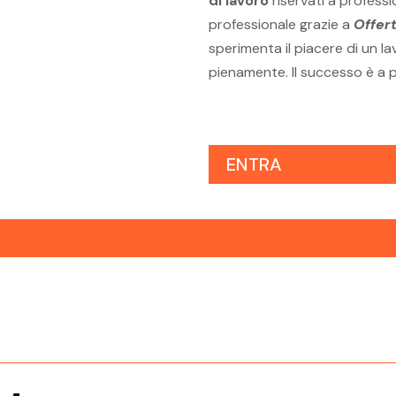
di lavoro
riservati a professi
professionale grazie a
Offer
sperimenta il piacere di un la
pienamente. Il successo è a p
ENTRA
iegato
Offerte Di Lavoro Riva Del Garda
Offe
Impiegato Amministrativo
Impie
ardo
Offerte Di Lavoro Rovereto
Offe
Impiegato Amministrativo
Impie