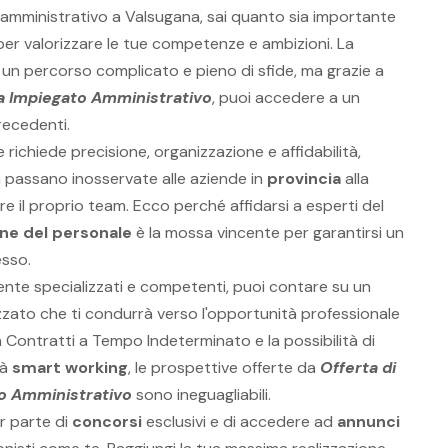
amministrativo a Valsugana, sai quanto sia importante
per valorizzare le tue competenze e ambizioni. La
 un percorso complicato e pieno di sfide, ma grazie a
a Impiegato Amministrativo
, puoi accedere a un
recedenti.
e richiede precisione, organizzazione e affidabilità,
 passano inosservate alle aziende in
provincia
alla
ire il proprio team. Ecco perché affidarsi a esperti del
one del personale
è la mossa vincente per garantirsi un
esso.
ente specializzati e competenti, puoi contare su un
zato che ti condurrà verso l'opportunità professionale
Contratti a Tempo Indeterminato e la possibilità di
tà
smart working
, le prospettive offerte da
Offerta di
o Amministrativo
sono ineguagliabili.
r parte di
concorsi
esclusivi e di accedere ad
annunci