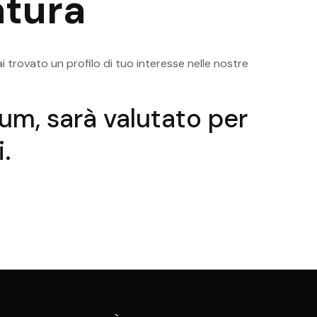
tura
sugana
Offerte Di Lavoro Trento Impiegato
Off
Amministrativo
Ammin
i trovato un profilo di tuo interesse nelle nostre
ulum, sarà valutato per
.