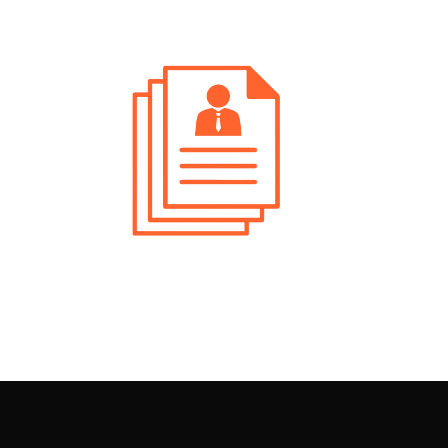
erte Di Lavoro Verona Impiegato
istrativo