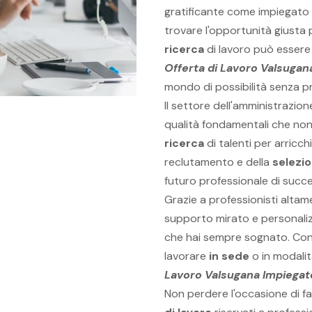
gratificante come impiegato 
trovare l'opportunità giusta 
ricerca
di lavoro può essere
Offerta di Lavoro Valsugan
mondo di possibilità senza p
Il settore dell'amministrazion
qualità fondamentali che non
ricerca
di talenti per arricch
reclutamento e della
selezi
futuro professionale di succ
Grazie a professionisti altam
supporto mirato e personaliz
che hai sempre sognato. Con 
lavorare
in sede
o in modali
Lavoro Valsugana Impiegat
Non perdere l'occasione di fa