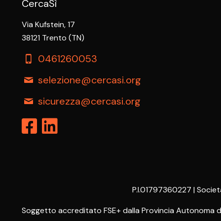
CercaSì
Via Kufstein, 17
38121 Trento (TN)
0461260053
selezione@cercasi.org
sicurezza@cercasi.org
P.I.01797360227 | Societ
Soggetto accreditato FSE+ dalla Provincia Autonoma di T