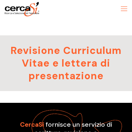
Revisione Curriculum
Vitae e lettera di
presentazione
CercaSì
fornisce un servizio di