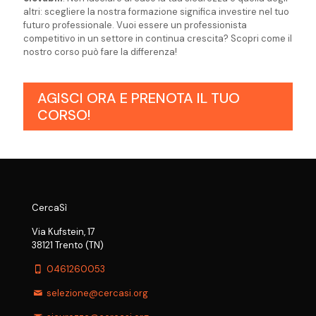
altri: scegliere la nostra formazione significa investire nel tuo
futuro professionale. Vuoi essere un professionista
competitivo in un settore in continua crescita? Scopri come il
nostro corso può fare la differenza!
AGISCI ORA E PRENOTA IL TUO
CORSO!
CercaSì
Via Kufstein, 17
38121 Trento (TN)
0461260053
selezione@cercasi.org