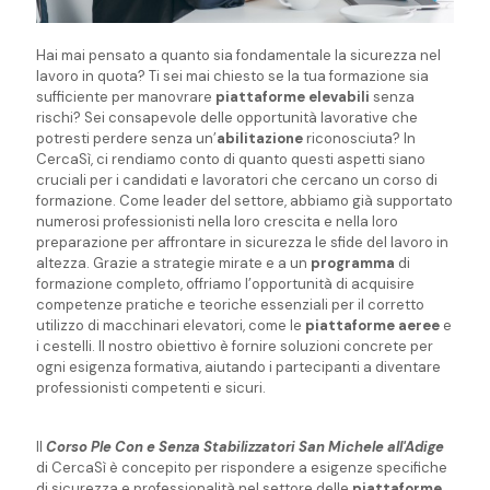
Hai mai pensato a quanto sia fondamentale la sicurezza nel
lavoro in quota? Ti sei mai chiesto se la tua formazione sia
sufficiente per manovrare
piattaforme elevabili
senza
rischi? Sei consapevole delle opportunità lavorative che
potresti perdere senza un’
abilitazione
riconosciuta? In
CercaSì, ci rendiamo conto di quanto questi aspetti siano
cruciali per i candidati e lavoratori che cercano un corso di
formazione. Come leader del settore, abbiamo già supportato
numerosi professionisti nella loro crescita e nella loro
preparazione per affrontare in sicurezza le sfide del lavoro in
altezza. Grazie a strategie mirate e a un
programma
di
formazione completo, offriamo l’opportunità di acquisire
competenze pratiche e teoriche essenziali per il corretto
utilizzo di macchinari elevatori, come le
piattaforme aeree
e
i cestelli. Il nostro obiettivo è fornire soluzioni concrete per
ogni esigenza formativa, aiutando i partecipanti a diventare
professionisti competenti e sicuri.
Il
Corso Ple Con e Senza Stabilizzatori San Michele all'Adige
di CercaSì è concepito per rispondere a esigenze specifiche
di sicurezza e professionalità nel settore delle
piattaforme