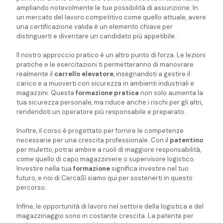
ampliando notevolmente le tue possibilità di assunzione. In
un mercato del lavoro competitivo come quello attuale, avere
una certificazione valida è un elemento chiave per
distinguerti e diventare un candidato più appetibile.
Il nostro approccio pratico è un altro punto di forza. Le lezioni
pratiche e le esercitazioni ti permetteranno di manovrare
realmente il
carrello elevatore
, insegnandoti a gestire il
carico e a muoverti con sicurezza in ambienti industriali e
magazzini. Questa
formazione
pratica
non solo aumenta la
tua sicurezza personale, ma riduce anche i rischi per gli altri,
rendendoti un operatore più responsabile e preparato.
Inoltre, il corso è progettato per fornire le competenze
necessarie per una crescita professionale. Con il
patentino
per muletto, potrai ambire a ruoli di maggiore responsabilità,
come quello di capo magazziniere o supervisore logistico.
Investire nella tua
formazione
significa investire nel tuo
futuro, e noi di CercaSì siamo qui per sostenerti in questo
percorso.
Infine, le opportunità di lavoro nel settore della logistica e del
magazzinaggio sono in costante crescita. La patente per