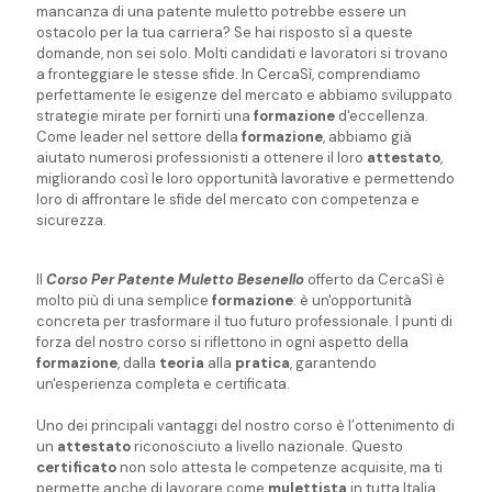
mancanza di una patente muletto potrebbe essere un
ostacolo per la tua carriera? Se hai risposto sì a queste
domande, non sei solo. Molti candidati e lavoratori si trovano
a fronteggiare le stesse sfide. In CercaSì, comprendiamo
perfettamente le esigenze del mercato e abbiamo sviluppato
strategie mirate per fornirti una
formazione
d'eccellenza.
Come leader nel settore della
formazione
, abbiamo già
aiutato numerosi professionisti a ottenere il loro
attestato
,
migliorando così le loro opportunità lavorative e permettendo
loro di affrontare le sfide del mercato con competenza e
sicurezza.
Il
Corso Per Patente Muletto Besenello
offerto da CercaSì è
molto più di una semplice
formazione
: è un'opportunità
concreta per trasformare il tuo futuro professionale. I punti di
forza del nostro corso si riflettono in ogni aspetto della
formazione
, dalla
teoria
alla
pratica
, garantendo
un'esperienza completa e certificata.
Uno dei principali vantaggi del nostro corso è l’ottenimento di
un
attestato
riconosciuto a livello nazionale. Questo
certificato
non solo attesta le competenze acquisite, ma ti
permette anche di lavorare come
mulettista
in tutta Italia,