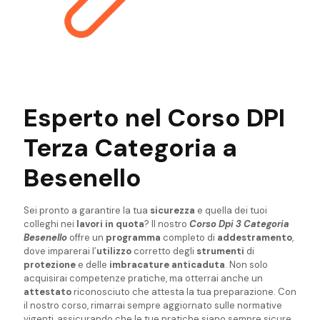
Esperto nel Corso DPI
Terza Categoria a
Besenello
Sei pronto a garantire la tua
sicurezza
e quella dei tuoi
colleghi nei
lavori in quota
? Il nostro
Corso Dpi 3 Categoria
Besenello
offre un
programma
completo di
addestramento
,
dove imparerai l’
utilizzo
corretto degli
strumenti
di
protezione
e delle
imbracature
anticaduta
. Non solo
acquisirai competenze pratiche, ma otterrai anche un
attestato
riconosciuto che attesta la tua preparazione. Con
il nostro corso, rimarrai sempre aggiornato sulle normative
vigenti, assicurando che le tue pratiche siano sempre sicure