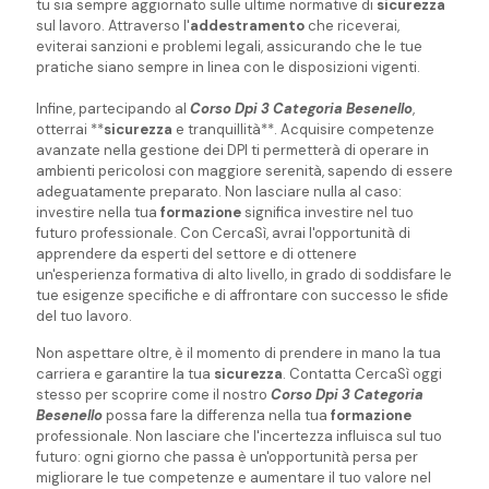
tu sia sempre aggiornato sulle ultime normative di
sicurezza
sul lavoro. Attraverso l'
addestramento
che riceverai,
eviterai sanzioni e problemi legali, assicurando che le tue
pratiche siano sempre in linea con le disposizioni vigenti.
Infine, partecipando al
Corso Dpi 3 Categoria Besenello
,
otterrai **
sicurezza
e tranquillità**. Acquisire competenze
avanzate nella gestione dei DPI ti permetterà di operare in
ambienti pericolosi con maggiore serenità, sapendo di essere
adeguatamente preparato. Non lasciare nulla al caso:
investire nella tua
formazione
significa investire nel tuo
futuro professionale. Con CercaSì, avrai l'opportunità di
apprendere da esperti del settore e di ottenere
un'esperienza formativa di alto livello, in grado di soddisfare le
tue esigenze specifiche e di affrontare con successo le sfide
del tuo lavoro.
Non aspettare oltre, è il momento di prendere in mano la tua
carriera e garantire la tua
sicurezza
. Contatta CercaSì oggi
stesso per scoprire come il nostro
Corso Dpi 3 Categoria
Besenello
possa fare la differenza nella tua
formazione
professionale. Non lasciare che l'incertezza influisca sul tuo
futuro: ogni giorno che passa è un'opportunità persa per
migliorare le tue competenze e aumentare il tuo valore nel