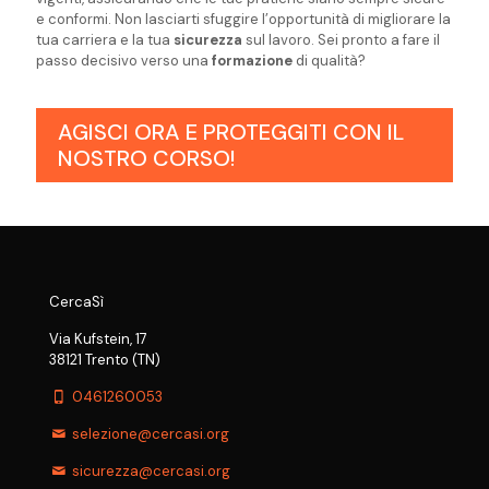
e conformi. Non lasciarti sfuggire l’opportunità di migliorare la
tua carriera e la tua
sicurezza
sul lavoro. Sei pronto a fare il
passo decisivo verso una
formazione
di qualità?
AGISCI ORA E PROTEGGITI CON IL
NOSTRO CORSO!
CercaSì
Via Kufstein, 17
38121 Trento (TN)
0461260053
selezione@cercasi.org
sicurezza@cercasi.org