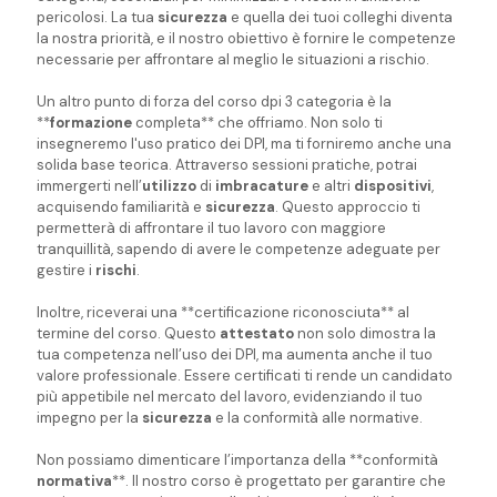
pericolosi. La tua
sicurezza
e quella dei tuoi colleghi diventa
la nostra priorità, e il nostro obiettivo è fornire le competenze
necessarie per affrontare al meglio le situazioni a rischio.
Un altro punto di forza del corso dpi 3 categoria è la
**
formazione
completa** che offriamo. Non solo ti
insegneremo l'uso pratico dei DPI, ma ti forniremo anche una
solida base teorica. Attraverso sessioni pratiche, potrai
immergerti nell’
utilizzo
di
imbracature
e altri
dispositivi
,
acquisendo familiarità e
sicurezza
. Questo approccio ti
permetterà di affrontare il tuo lavoro con maggiore
tranquillità, sapendo di avere le competenze adeguate per
gestire i
rischi
.
Inoltre, riceverai una **certificazione riconosciuta** al
termine del corso. Questo
attestato
non solo dimostra la
tua competenza nell’uso dei DPI, ma aumenta anche il tuo
valore professionale. Essere certificati ti rende un candidato
più appetibile nel mercato del lavoro, evidenziando il tuo
impegno per la
sicurezza
e la conformità alle normative.
Non possiamo dimenticare l’importanza della **conformità
normativa
**. Il nostro corso è progettato per garantire che