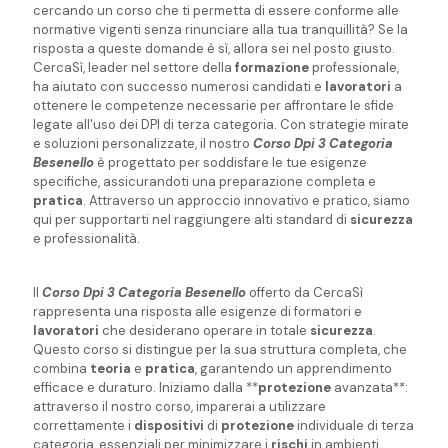
cercando un corso che ti permetta di essere conforme alle
normative vigenti senza rinunciare alla tua tranquillità? Se la
risposta a queste domande è sì, allora sei nel posto giusto.
CercaSì, leader nel settore della
formazione
professionale,
ha aiutato con successo numerosi candidati e
lavoratori
a
ottenere le competenze necessarie per affrontare le sfide
legate all'uso dei DPI di terza categoria. Con strategie mirate
e soluzioni personalizzate, il nostro
Corso Dpi 3 Categoria
Besenello
è progettato per soddisfare le tue esigenze
specifiche, assicurandoti una preparazione completa e
pratica
. Attraverso un approccio innovativo e pratico, siamo
qui per supportarti nel raggiungere alti standard di
sicurezza
e professionalità.
Il
Corso Dpi 3 Categoria Besenello
offerto da CercaSì
rappresenta una risposta alle esigenze di formatori e
lavoratori
che desiderano operare in totale
sicurezza
.
Questo corso si distingue per la sua struttura completa, che
combina
teoria
e
pratica
, garantendo un apprendimento
efficace e duraturo. Iniziamo dalla **
protezione
avanzata**:
attraverso il nostro corso, imparerai a utilizzare
correttamente i
dispositivi
di
protezione
individuale di terza
categoria, essenziali per minimizzare i
rischi
in ambienti