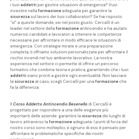
i tuoi
addetti
per gestire situazioni di emergenza? Vuoi
investire nella
formazione
adeguata per garantire la
sicurezza
sul lavoro dei tuoi collaboratori? Se hai risposto
“sì” a queste domande, sei nel posto giusto. CercaSì è un
leader nel settore della
formazione
antincendio e ha aiutato
numerosi candidati e lavoratori a ottenere le competenze
necessarie per affrontare in modo efficace le situazioni di
emergenza. Con strategie mirate e una preparazione
completa, ti offriamo soluzioni personalizzate per affrontare il
rischio incendi nel tuo ambiente lavorativo. La nostra
esperienza nel settore ci permette di offrire un percorso
formativo che combina teoria e pratica, garantendo che i tuoi
addetti
siano pronti a gestire ogni eventualità. Non lasciare
la
sicurezza
al caso, scegli CercaSì per una
formazione
che
fa la differenza.
Il
Corso Addetto Antincendio Besenello
di CercaSì è
progettato per rispondere a una delle esigenze più
importanti delle aziende: garantire la
sicurezza
dei luoghi di
lavoro attraverso la
formazione
adeguata. I punti di forza del
nostro corso sono molteplici, e ognuno di essi è pensato per
affrontare le problematiche specifiche dei nostri