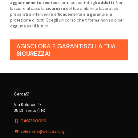
aggiornamento
teorico
e pratico per tutti gli
addetti
. Non
lasciare al caso la
sicurezza
del tuo ambiente lavorativo:
preparati a intervenire efficacemente e a garantire la
protezione di tutti. Scegli un corso che ti forma non solo per
oggi, ma per il futuro!
AGISCI ORA E GARANTISCI LA TUA
SICUREZZA
!
CercaSì
Via Kufstein, 17
38121 Trento (TN)
0461260053
selezione@cercasi.org