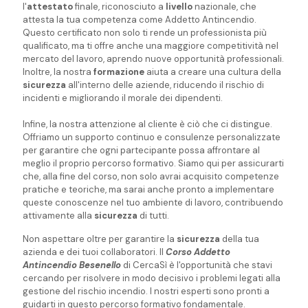
l'
attestato
finale, riconosciuto a
livello
nazionale, che
attesta la tua competenza come Addetto Antincendio.
Questo certificato non solo ti rende un professionista più
qualificato, ma ti offre anche una maggiore competitività nel
mercato del lavoro, aprendo nuove opportunità professionali.
Inoltre, la nostra
formazione
aiuta a creare una cultura della
sicurezza
all'interno delle aziende, riducendo il rischio di
incidenti e migliorando il morale dei dipendenti.
Infine, la nostra attenzione al cliente è ciò che ci distingue.
Offriamo un supporto continuo e consulenze personalizzate
per garantire che ogni partecipante possa affrontare al
meglio il proprio percorso formativo. Siamo qui per assicurarti
che, alla fine del corso, non solo avrai acquisito competenze
pratiche e teoriche, ma sarai anche pronto a implementare
queste conoscenze nel tuo ambiente di lavoro, contribuendo
attivamente alla
sicurezza
di tutti.
Non aspettare oltre per garantire la
sicurezza
della tua
azienda e dei tuoi collaboratori. Il
Corso Addetto
Antincendio Besenello
di CercaSì è l'opportunità che stavi
cercando per risolvere in modo decisivo i problemi legati alla
gestione del rischio incendio. I nostri esperti sono pronti a
guidarti in questo percorso formativo fondamentale.