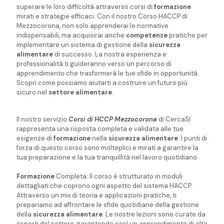
superare le loro difficoltà attraverso corsi di
formazione
mirati e strategie efficaci. Con il nostro Corso HACCP di
Mezzocorona, non solo apprenderai le normative
indispensabili, ma acquisirai anche
competenze
pratiche per
implementare un sistema di gestione della
sicurezza
alimentare
di successo. La nostra esperienza e
professionalità ti guideranno verso un percorso di
apprendimento che trasformerà le tue sfide in opportunità.
Scopri come possiamo aiutarti a costruire un futuro più
sicuro nel
settore alimentare
.
Il nostro servizio
Corsi di HCCP Mezzocorona
di CercaSì
rappresenta una risposta completa e validata alle tue
esigenze di
formazione
nella
sicurezza alimentare
. I punti di
forza di questo corso sono molteplici e mirati a garantire la
tua preparazione e la tua tranquillità nel lavoro quotidiano.
Formazione
Completa: Il corso è strutturato in moduli
dettagliati che coprono ogni aspetto del sistema HACCP.
Attraverso un mix di teoria e applicazioni pratiche, ti
prepariamo ad affrontare le sfide quotidiane della gestione
della
sicurezza alimentare
. Le nostre lezioni sono curate da
esperti del settore, garantendo così un apprendimento di alta