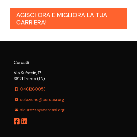
AGISCI ORA E MIGLIORA LA TUA
CARRIERA!
CercaSì
Via Kufstein, 17
38121 Trento (TN)
0461260053
selezione@cercasi.org
sicurezza@cercasi.org