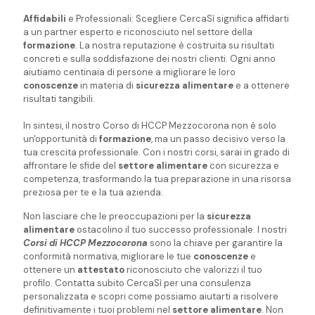
Affidabili
e Professionali: Scegliere CercaSì significa affidarti
a un partner esperto e riconosciuto nel settore della
formazione
. La nostra reputazione è costruita su risultati
concreti e sulla soddisfazione dei nostri clienti. Ogni anno
aiutiamo centinaia di persone a migliorare le loro
conoscenze
in materia di
sicurezza alimentare
e a ottenere
risultati tangibili.
In sintesi, il nostro Corso di HCCP Mezzocorona non è solo
un'opportunità di
formazione
, ma un passo decisivo verso la
tua crescita professionale. Con i nostri corsi, sarai in grado di
affrontare le sfide del
settore alimentare
con sicurezza e
competenza, trasformando la tua preparazione in una risorsa
preziosa per te e la tua azienda.
Non lasciare che le preoccupazioni per la
sicurezza
alimentare
ostacolino il tuo successo professionale. I nostri
Corsi di HCCP Mezzocorona
sono la chiave per garantire la
conformità normativa, migliorare le tue
conoscenze
e
ottenere un
attestato
riconosciuto che valorizzi il tuo
profilo. Contatta subito CercaSì per una consulenza
personalizzata e scopri come possiamo aiutarti a risolvere
definitivamente i tuoi problemi nel
settore alimentare
. Non