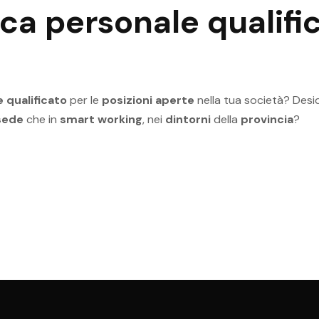
rca
personale qualifi
 qualificato
per le
posizioni aperte
nella tua società? Desi
sede
che in
smart working
, nei
dintorni
della
provincia
?