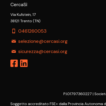
CercaSì
Via Kufstein, 17
38121 Trento (TN)
0461260053
selezione@cercasi.org
sicurezza@cercasi.org
P.I.01797360227 | Societ
Soggetto accreditato FSE+ dalla Provincia Autonoma di T