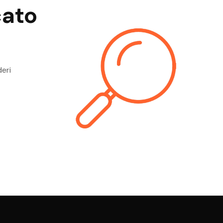
cato
deri